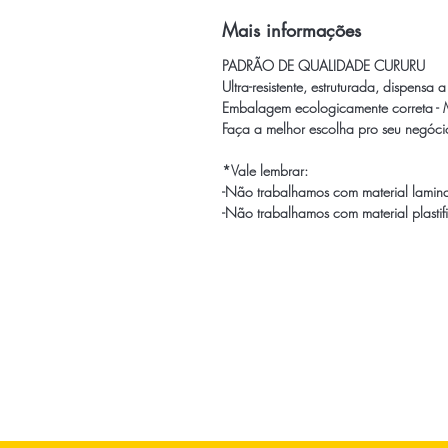
Mais informações
PADRÃO DE QUALIDADE CURURU
Ultra-resistente, estruturada, dispensa
Embalagem ecologicamente correta -
Faça a melhor escolha pro seu negócio
*Vale lembrar:
-Não trabalhamos com material lamin
-Não trabalhamos com material plasti
Página Inicial
Todos os Produtos
Tabela de Tamanhos
Gabaritos