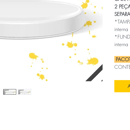
2 PEÇA
SEPAR
*TAMPA
interna
*FUNDO
interna
PACO
CONT
MEDI
A
35
x
35
CUBA
TRANS
43
x
43
PESO: