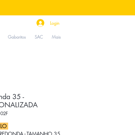
Login
Gabaritos
SAC
Mais
nda 35 -
SONALIZADA
102F
LO
 REDONDA - TAMANHO 35