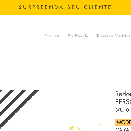
SURPREENDA SEU CLIENTE
Produtos
Eco-Friendly
Tabela de Medidas
Redo
PER
SKU: 0
MODE
CAIXA