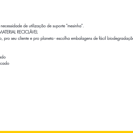
 a necessidade de utilização de suporte "mesinha".
MATERIAL RECICLÁVEL
, pro seu cliente e pro planeta - escolha embalagens de
fácil biodegradaçã
ado
ficado
Contato
Perguntas Frequentes
Trabalhe Conosco