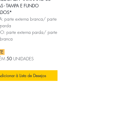
S - TAMPA E FUNDO
ADOS*
: parte externa branca/ parte
 parda
: parte externa parda/ parte
 branca
TE
ÉM
50
UNIDADES
DA
dicionar à Lista de Desejos
x
4
(CxLxA)
GEM PARA
PORTADORA
x
24
(CxLxA)
9
KG/pacote