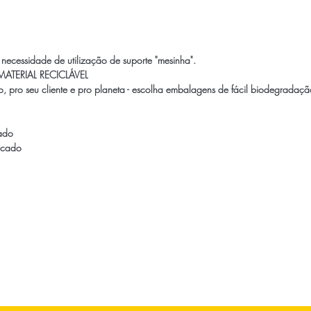
 a necessidade de utilização de suporte "mesinha".
MATERIAL RECICLÁVEL
, pro seu cliente e pro planeta - escolha embalagens de
fácil biodegradaçã
ado
ficado
Contato
Perguntas Frequentes
Trabalhe Conosco