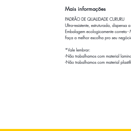
Mais informações
PADRÃO DE QUALIDADE CURURU
Ultra-resistente, estruturada, dispensa
Embalagem ecologicamente correta -
Faça a melhor escolha pro seu negócio
*Vale lembrar:
-Não trabalhamos com material lamin
-Não trabalhamos com material plasti
Página Inicial
Todos os Produtos
Tabela de Tamanhos
Gabaritos