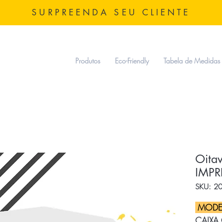
SURPREENDA SEU CLIENTE
Produtos
Eco-Friendly
Tabela de Medidas
Oita
IMP
SKU: 2
MODE
CAIXA