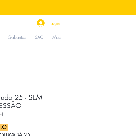
Login
Gabaritos
SAC
Mais
vada 25 - SEM
RESSÃO
04
LO
 OITAVADA 25