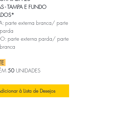
S - TAMPA E FUNDO
ADOS*
: parte externa branca/ parte
 parda
: parte externa parda/ parte
 branca
TE
ÉM
50
UNIDADES
DA
dicionar à Lista de Desejos
x
4
(CxLxA)
GEM PARA
PORTADORA
x
24
(CxLxA)
9
KG/pacote