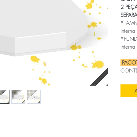
2 PEÇA
SEPAR
*TAMPA
interna
*FUNDO
interna
PACO
CONT
MEDI
A
25
x
25
CUBA
TRANS
43
x
43
PESO: